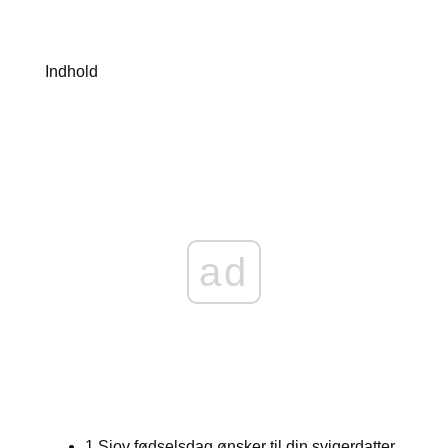
Indhold
ad
1 Sjov fødselsdag ønsker til din svigerdatter